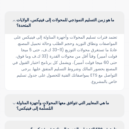
ما هو زمن التسليم النموذجي للمحولات إلى فينيكس، الولايات
المتحدة؟
تعتمد فترات تسليم المحولات وأجهزة المناولة إلى فينيكس على
المواصفات ونطاق التوريد وحجم الطلب وحالة تحميل المصنع.
عادةً ما تستغرق محولات التوزيع (11–33 ك.ف، حتى 5 ميجا
فولت أمبير) وقتاً أقل من محولات القدرة (33 ك.ف وما فوق،
حتى 60 ميجا فولت أمبير)، ويشمل كل برنامج اختبار القبول في
المصنع بحضور المالك وشروط التسليم المتفق عليها. يرجى
التواصل مع ETS بمواصفاتك الفنية للحصول على جدول تسليم
خاص بالمشروع.
ما هي المعايير التي تتوافق معها المحولات وأجهزة المناولة
المُسلَّمة إلى فينيكس؟