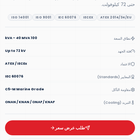
حتى 72 كيلوفولت.
ISO 14001
ISO 9001
IEC 60076
IECEX
ATEX 2014/34/EU
100 kVA – 40 MVA
نطاق السعة
Up to 72 kV
فئة الجهد
ATEX / IECEx
الاعتماد
IEC 60076
المعايير (Standards)
C5-M Marine Grade
مقاومة التآكل
ONAN / KNAN / ONAF / KNAF
التبريد (Cooling)
طلب عرض سعر