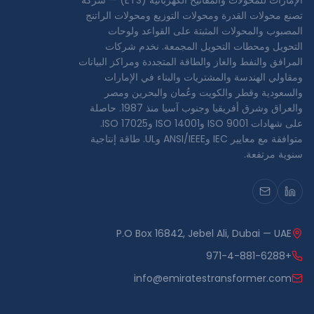
الإمارات للمحولات والمفاتيح الكهربائية (ETS) — شركة
تصنع محولات القدرة ومحولات التوزيع ومحولات الراتنج
المصبوب والمحولات المثبتة على القواعد ولوحات
التحويل ومحطات التحويل المجمعة. نخدم شركات
المرافق والنفط والغاز والطاقة المتجددة ومراكز البيانات
ومقاولي الهندسة والمشتريات والبناء في الإمارات
والسعودية وقطر والكويت وعُمان والبحرين ومصر
والعراق وشرق أفريقيا وجنوب آسيا منذ 1987. حاصلة
على شهادات ISO 9001 وISO 14001 وISO 17025.
متوافقة مع معايير IEC وANSI/IEEE وUL. طاقة إنتاجية
سنوية مرتفعة.
P.O Box 16842, Jebel Ali, Dubai — UAE
+971-4-881-6288
info@emiratestransformer.com