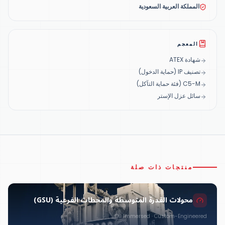
المملكة العربية السعودية
المعجم
شهادة ATEX
تصنيف IP (حماية الدخول)
C5-M (فئة حماية التآكل)
سائل عزل الإستر
منتجات ذات صلة
محولات القدرة المتوسطة والمحطات الفرعية (GSU)
Oil Immersed · Custom-Engineered