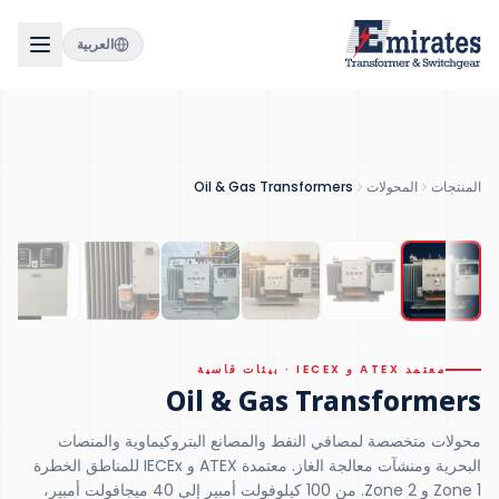
العربية
C5-M
72
40
kV
MVA
السعة القصوى
فئة الجهد
فئة مقاومة التآكل
14
wk
المنتجات
المحولات
Oil & Gas Transformers
التسليم EXW
معتمد ATEX و IECEX
معتمد ATEX و IECEX · بيئات قاسية
Oil & Gas Transformers
محولات متخصصة لمصافي النفط والمصانع البتروكيماوية والمنصات
البحرية ومنشآت معالجة الغاز. معتمدة ATEX و IECEx للمناطق الخطرة
Zone 1 و Zone 2. من 100 كيلوفولت أمبير إلى 40 ميجافولت أمبير،