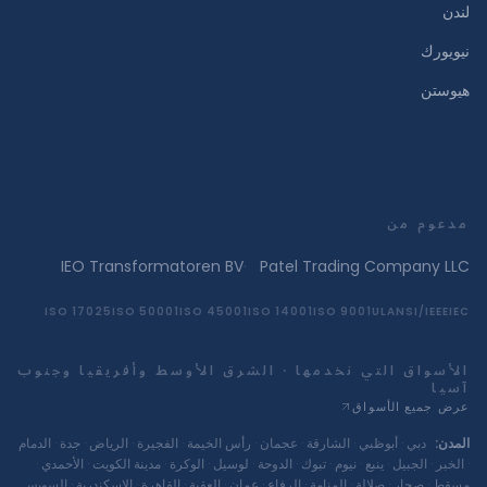
لندن
نيويورك
هيوستن
مدعوم من
IEO Transformatoren BV
·
Patel Trading Company LLC
ISO 17025
ISO 50001
ISO 45001
ISO 14001
ISO 9001
UL
ANSI/IEEE
IEC
الأسواق التي نخدمها · الشرق الأوسط وأفريقيا وجنوب
آسيا
عرض جميع الأسواق
المدن
:
دبي
·
أبوظبي
·
الشارقة
·
عجمان
·
رأس الخيمة
·
الفجيرة
·
الرياض
·
جدة
·
الدمام
·
الخبر
·
الجبيل
·
ينبع
·
نيوم
·
تبوك
·
الدوحة
·
لوسيل
·
الوكرة
·
مدينة الكويت
·
الأحمدي
·
مسقط
·
صحار
·
صلالة
·
المنامة
·
الرفاع
·
عمان
·
العقبة
·
القاهرة
·
الإسكندرية
·
السويس