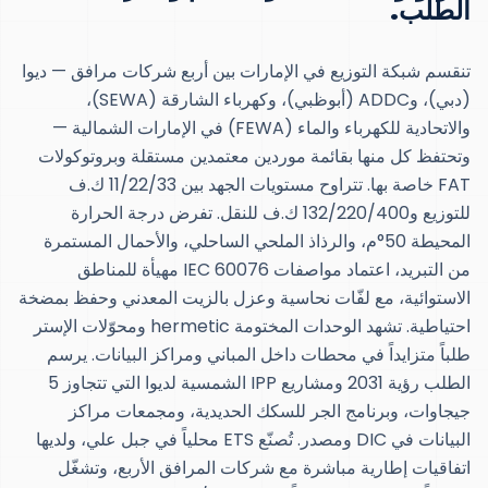
الطلب.
تنقسم شبكة التوزيع في الإمارات بين أربع شركات مرافق — ديوا
(دبي)، وADDC (أبوظبي)، وكهرباء الشارقة (SEWA)،
والاتحادية للكهرباء والماء (FEWA) في الإمارات الشمالية —
وتحتفظ كل منها بقائمة موردين معتمدين مستقلة وبروتوكولات
FAT خاصة بها. تتراوح مستويات الجهد بين 11/22/33 ك.ف
للتوزيع و132/220/400 ك.ف للنقل. تفرض درجة الحرارة
المحيطة 50°م، والرذاذ الملحي الساحلي، والأحمال المستمرة
من التبريد، اعتماد مواصفات IEC 60076 مهيأة للمناطق
الاستوائية، مع لفّات نحاسية وعزل بالزيت المعدني وحفظ بمضخة
احتياطية. تشهد الوحدات المختومة hermetic ومحوّلات الإستر
طلباً متزايداً في محطات داخل المباني ومراكز البيانات. يرسم
الطلب رؤية 2031 ومشاريع IPP الشمسية لديوا التي تتجاوز 5
جيجاوات، وبرنامج الجر للسكك الحديدية، ومجمعات مراكز
البيانات في DIC ومصدر. تُصنّع ETS محلياً في جبل علي، ولديها
اتفاقيات إطارية مباشرة مع شركات المرافق الأربع، وتشغّل