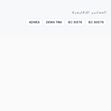
المعايير الإقليمية
ADWEA
DEWA TRM
IEC 61378
IEC 60076
المشاريع الرائدة
عمليات التسليم المرجعية في الإمارات
العربية المتحدة.
01
DEWA Mohammed bin Rashid Solar Park (multi-
phase)