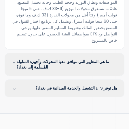
المواصفات ونطاق التوريد وحجم الطلب وحالة تحميل المصنع.
عادةً ما تستغرق محولات التوزيع (11–33 ك.ف، حتى 5 ميجا
فولت أمبير) وقتاً أقل من محولات القدرة (33 ك.ف وما فوق،
حتى 60 ميجا فولت أمبير)، ويشمل كل برنامج اختبار القبول في
المصنع بحضور المالك وشروط التسليم المتفق عليها. يرجى
التواصل مع ETS بمواصفاتك الفنية للحصول على جدول تسليم
خاص بالمشروع.
ما هي المعايير التي تتوافق معها المحولات وأجهزة المناولة
المُسلَّمة إلى بغداد؟
هل توفر ETS التشغيل والخدمة الميدانية في بغداد؟