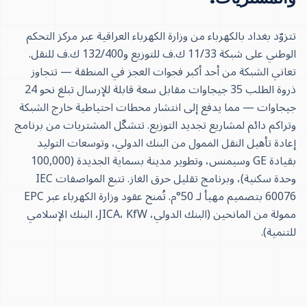
تتزوّد بغداد بالكهرباء من وزارة الكهرباء العراقية عبر مركز التحكم
الوطني على شبكة 11/33 ك.ف للتوزيع و132/400 ك.ف للنقل.
تعاني الشبكة من أحد أكبر فجوات العجز في المنطقة — تتجاوز
ذروة الطلب 35 جيجاوات مقابل سعة قابلة للإرسال تبلغ نحو 24
جيجاوات — مما يدفع إلى انتشار محطات احتياطية خارج الشبكة
وتراكم دائم لمشاريع تجديد التوزيع. تتشكّل المشتريات من برنامج
إعادة تأهيل النقل الممول من البنك الدولي، وتوسعات التوليد
بقيادة GE وسيمنس، وتطوير مدينة بسماية الجديدة (100,000
وحدة سكنية)، وبرنامج تقليل حرق الغاز. تتبع المواصفات IEC
60076 بتصميم مهيأ لـ 50°م. تُمنح عقود وزارة الكهرباء عبر EPC
ممولة من المانحين (البنك الدولي، JICA، KfW، البنك الإسلامي
للتنمية).