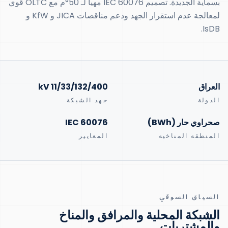
بسماية الجديدة. تصميم IEC 60076 مهيأ لـ 50°م مع OLTC قوي
لمعالجة عدم استقرار الجهد ودعم مناقصات JICA و KfW و
IsDB.
العراق
11/33/132/400 kV
الدولة
جهد الشبكة
صحراوي حار (BWh)
IEC 60076
المنطقة المناخية
المعايير
السياق السوقي
الشبكة المحلية والمرافق والمناخ
والمشتريات.