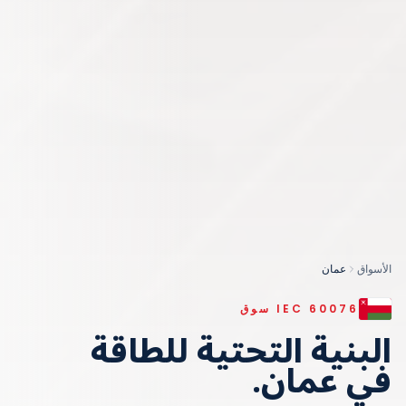
الأسواق
عمان
IEC 60076
سوق
البنية التحتية للطاقة
في
عمان
.