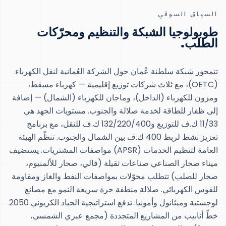
السياق السوقي
طوبولوجيا الشبكة والتنظيم ومحرّكات
الطلب.
تتمحور شبكة سلطنة عُمان حول الشركة العُمانية لنقل الكهرباء
(OETC)، مع ثلاث شركات توزيع إقليمية — كهرباء مسقط،
ومزون للكهرباء (الداخل)، وماجان للكهرباء (الشمال) — إضافة
إلى ظفار للطاقة لخدمة صلالة والجنوب. مستويات الجهد هي
11/33 ك.ف للتوزيع و132/220/400 ك.ف للنقل، مع برنامج
تعزيز نشط لربط 400 ك.ف بين الشمال والجنوب. تنظّم الهيئة
العامة لتنظيم الخدمات (APSR) مواصفات المشتريات. يستضيف
ميناء صحار الصناعي صناعات ثقيلة (فالي، صحار للألمنيوم،
صحار للصلب) تتطلب محوّلات بمواصفات النفط والغاز ومقاومة
للقوس الكهربائي. صلالة منطقة حرة سريعة النمو مع مصانع
لوجستية وميثانول وأمونيا. تدفع استراتيجية الحياد الكربوني 2050
خطّ أنابيب من المشاريع المتجددة (مجمع عبري الشمسي،