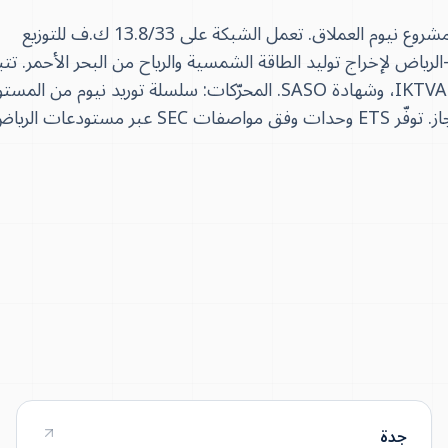
تبوك هي مركز منطقة عمليات الشمال لـ SEC ومنطلق ممر مشروع نيوم العملاق. تعمل الشبكة على 13.8/33 ك.ف للتوزيع
ك-الرياض لإخراج توليد الطاقة الشمسية والرياح من البحر الأحمر. تتب
المواصفات SEC MAS مع IEC 60076 مهيأ لـ 55°م، ونظام IKTVA، وشهادة SASO. المحرّكات: سلسلة توريد نيوم من ا
ودعات الرياض.
جدة