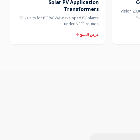
Solar PV Application
C
Transformers
Vision 203
NE
GSU units for PIF/ACWA-developed PV plants
under NREP rounds
عرض المنتج