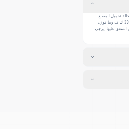
الة تحميل المصنع.
عادةً ما تستغرق محولات التوزيع (11–33 ك.ف، حتى 5 ميجا فولت أمبير) وقتاً أقل من محولات القدرة (33 ك.ف وما فوق،
 المتفق عليها. يرجى