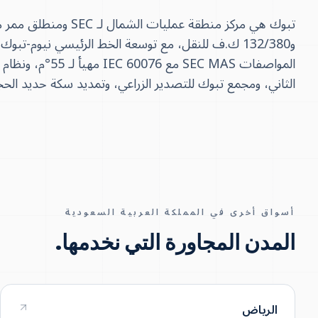
و132/380 ك.ف للنقل، مع توسعة الخط الرئيسي نيوم-تبو
الثاني، ومجمع تبوك للتصدير الزراعي، وتمديد سكة حديد الحجاز. توفّر ETS وحدات وفق مواصفات SEC عبر مست
أسواق أخرى في المملكة العربية السعودية
المدن المجاورة التي نخدمها.
الرياض