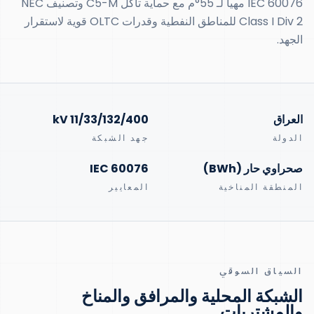
IEC 60076 مهيأ لـ 55°م مع حماية تآكل C5-M وتصنيف NEC
Class I Div 2 للمناطق النفطية وقدرات OLTC قوية لاستقرار
الجهد.
العراق
11/33/132/400 kV
الدولة
جهد الشبكة
صحراوي حار (BWh)
IEC 60076
المنطقة المناخية
المعايير
السياق السوقي
الشبكة المحلية والمرافق والمناخ
والمشتريات.