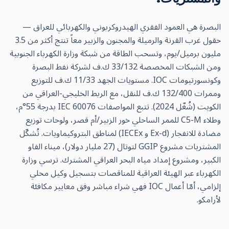
البصرة هي العمود الفقري الهيدروكربوني والكهربائي للعراق —
حقول غرب القرنة والرميلة والمجنون والزبير معاً تنتج أكثر من 3.5
مليون برميل/يوم، وتسحب الطاقة من شبكة وزارة الكهرباء الجنوبية
ومن الشبكات المخصصة 33/132 ك.ف لشركة نفط البصرة
وكونسورتيومات IOC. مستويات الجهد 11/33 ك.ف للتوزيع
وممرات 132/400 ك.ف للنقل، مع الربط الخليجي-العراقي من
الكويت (شُغّل 2024). تتبع المواصفات IEC 60076 بدرجة 55°م،
وطلاء C5-M للممر الساحلي خور الزبير/أم قصر، ولوحات توزيع
مضادة للانفجار (Ex-d و IECEx) لمناطق البتروكيماويات. تُشكّل
المشتريات مشروع GGIP لتوتال (27 مليار دولار)، ميناء الفاو
الكبير، ومشروع إمداد مياه البحر العراقي المشترك. ترسي وزارة
الكهرباء عبر الهيئة العراقية للمناقصات بتسجيل وكيل محلي
إلزامي، أمّا أعمال IOC فهي شراء مباشر وفق معايير مكافئة
لأرامكو.