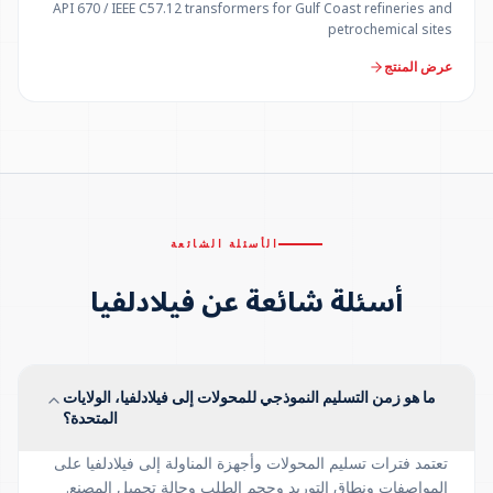
API 670 / IEEE C57.12 transformers for Gulf Coast refineries and
petrochemical sites
عرض المنتج
الأسئلة الشائعة
أسئلة شائعة عن فيلادلفيا
ما هو زمن التسليم النموذجي للمحولات إلى فيلادلفيا، الولايات
المتحدة؟
تعتمد فترات تسليم المحولات وأجهزة المناولة إلى فيلادلفيا على
المواصفات ونطاق التوريد وحجم الطلب وحالة تحميل المصنع.