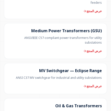
feeders
عرض المنتج
UP TO 150 MVA
Medium Power Transformers (GSU)
ANSI/IEEE C57-compliant power transformers for utility
substations
عرض المنتج
12 KV
MV Switchgear — Eclipse Range
ANSI C37 MV switchgear for industrial and utility substations
عرض المنتج
100 KVA – 40 MVA
Oil & Gas Transformers