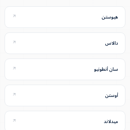
هيوستن
دالاس
سان أنطونيو
أوستن
ميدلاند