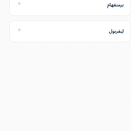
برمنغهام
ليفربول
12 KV