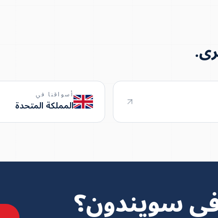
رى.
أسواقنا في
المملكة المتحدة
ي سويندون؟