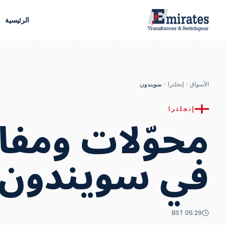
الرئيسية
الأسواق
إنجلترا
سويندون
محوّلات ومفات
إنجلترا
في
سويندون
BST
05:29