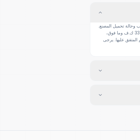
 وحالة تحميل المصنع.
عادةً ما تستغرق محولات التوزيع (11–33 ك.ف، حتى 5 ميجا فولت أمبير) وقتاً أقل من محولات القدرة (33 ك.ف وما فوق،
 المتفق عليها. يرجى