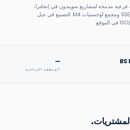
حطات فرعية مدمجة لمشاريع سويندون في إنجلترا،
متوافقة مع ENATS 35-1 و BS EN 60076 ومدفوعة بـ SSEN ومجمع لوجستيات M4. التصنيع في جبل
—
BS 
المنطقة المناخية
المشتريات.