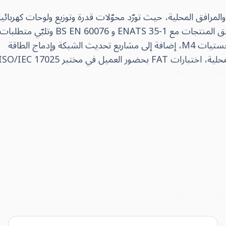
دم ETS مدينة سويندون في إنجلترا عبر شبكة شركاء EPC والمرافق المحلية، حيث تورّد محوّلات قدرة وتوزيع ولوحات كهربائي
MV ومحطات فرعية مدمجة من مصنعها في جبل علي. تتوافق المنتجات مع ENATS 35-1 و BS EN 60076 وتلبّي متطلبات
شركات التوزيع المحلية. يتشكّل الطلب من SSEN ومجمع لوجستيات M4، إضافة إلى مشاريع تحديث الشبكة وإدماج الطاقة