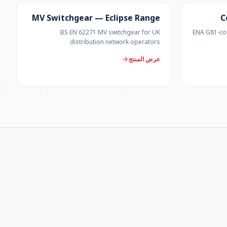
MV Switchgear — Eclipse Range
C
BS EN 62271 MV switchgear for UK
ENA G81-com
distribution network operators
عرض المنتج