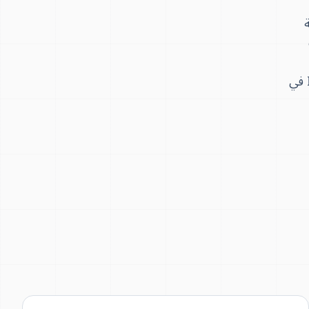
ة
المتجددة. تشمل الخدمات: تصميم مهيأ للظروف المناخية المحلية، اختبارات FAT بحضور العميل في مختبر ISO/IEC 17025 في