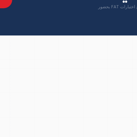
محوّلات ومفاتيح كهربائية متوافقة إقليمياً تُسلَّم إلى سويندون مع اختبارات FAT بحضور